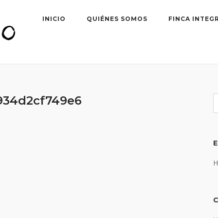
INICIO
QUIÉNES SOMOS
FINCA INTEG
934d2cf749e6
H