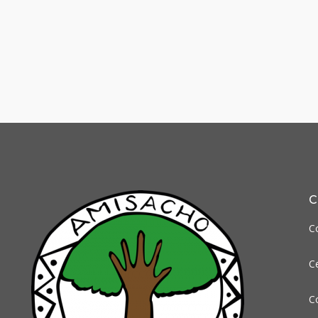
C
C
Ce
C