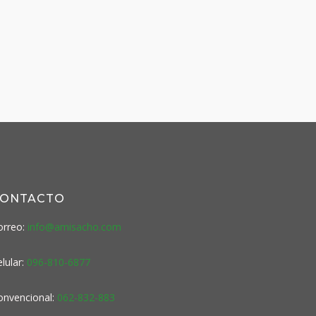
ONTACTO
orreo:
info@amisacho.com
lular:
096-810-6877
onvencional:
062-832-883