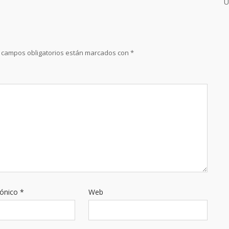
U
 campos obligatorios están marcados con
*
rónico
*
Web