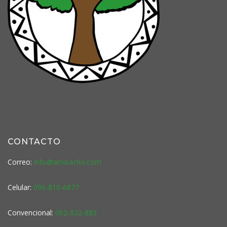
CONTACTO
Correo:
info@amisacho.com
Celular:
096-810-6877
Convencional:
062-832-883