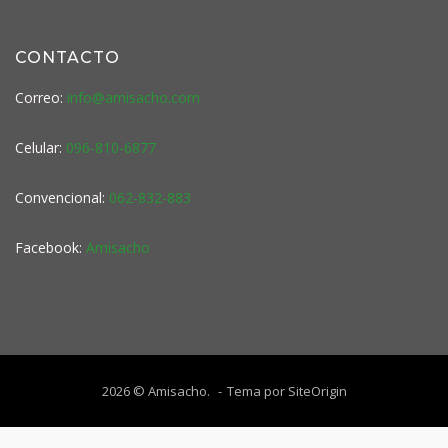
CONTACTO
Correo:
info@amisacho.com
Celular:
096-810-6877
Convencional:
062-832-883
Facebook:
Amisacho
2026 © Amisacho.
Tema por
SiteOrigin