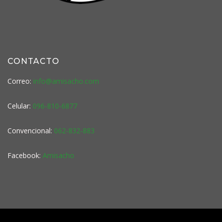
CONTACTO
Correo:
info@amisacho.com
Celular:
096-810-6877
Convencional:
062-832-883
Facebook:
Amisacho